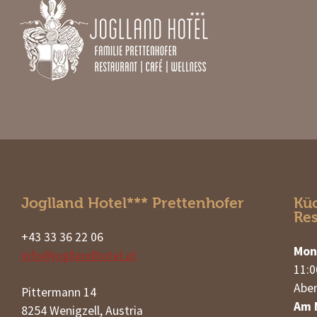
Joglland Hotel*** Prettenhofer
Küc
Re
+43 33 36 22 06
Mon
info@jogllandhotel.at
11:0
Aben
Pittermann 14
Am M
8254 Wenigzell, Austria